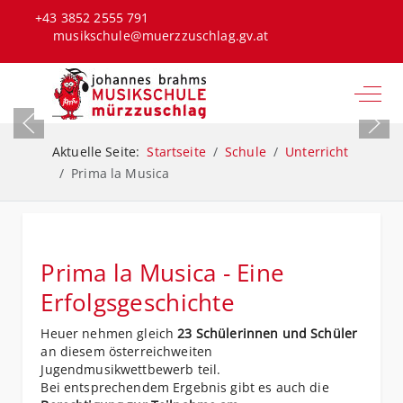
+43 3852 2555 791
musikschule@muerzzuschlag.gv.at
Off-C
Aktuelle Seite:
Startseite
Schule
Unterricht
Prima la Musica
Prima la Musica - Eine
Erfolgsgeschichte
Heuer nehmen gleich
23 Schülerinnen und Schüler
an diesem österreichweiten
Jugendmusikwettbewerb teil.
Bei entsprechendem Ergebnis gibt es auch die