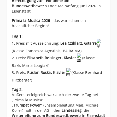
Berechtigung zur Teilnahme am
Bundeswettbewerb
Ende Mai/Anfang Juni 2026 in
Eisenstadt.
Prima la Musica 2026
- das war schon ein
beachtlicher Beginn!
Tag 1:
1. Preis mit Auszeichnung:
Lea Czihlarz, Gitarre
(Klasse Francesca Agostinis, BA BA MA)
2. Preis:
Elisabeth Reisinger, Klavier
(Klasse
Bakk. Maria Lougiaki)
3. Preis:
Ruslan Roska, Klavie
r
(Klasse Bernhard
Hirzberger)
Tag 2:
Äußerst erfolgreich war auch der zweite Tag bei
„Prima la Musica“.
„Trumpet Power“
(Ensembleleitung Mag. Michael
Koller) holt in der AG II den
Landessieg,
die
Weiterleitung zum Bundeswettbewerb in Eisenstadt