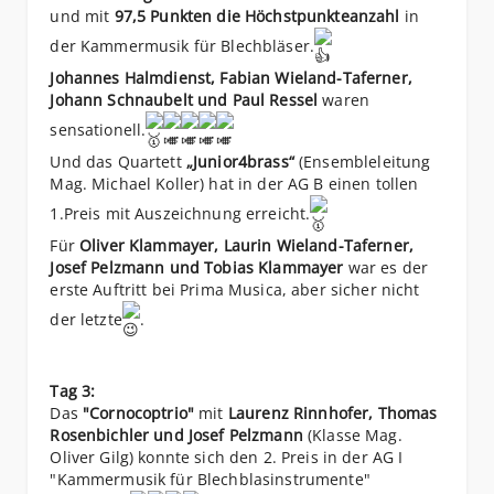
und mit
97,5 Punkten die Höchstpunkteanzahl
in
der Kammermusik für Blechbläser.
Johannes Halmdienst, Fabian Wieland-Taferner,
Johann Schnaubelt und Paul Ressel
waren
sensationell.
Und das Quartett
„Junior4brass“
(Ensembleleitung
Mag. Michael Koller) hat in der AG B einen tollen
1.Preis mit Auszeichnung erreicht.
Für
Oliver Klammayer, Laurin Wieland-Taferner,
Josef Pelzmann und Tobias Klammayer
war es der
erste Auftritt bei Prima Musica, aber sicher nicht
der letzte
.
Tag 3:
Das
"Cornocoptrio"
mit
Laurenz Rinnhofer, Thomas
Rosenbichler und Josef Pelzmann
(Klasse Mag.
Oliver Gilg) konnte sich den 2. Preis in der AG I
"Kammermusik für Blechblasinstrumente"