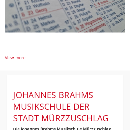
Termine
Veranstaltungen
Informationen zu unseren Veranstaltungen
View more
JOHANNES BRAHMS
MUSIKSCHULE DER
STADT MÜRZZUSCHLAG
Die
Johannes Brahms Musikschule Mürzzuschlag