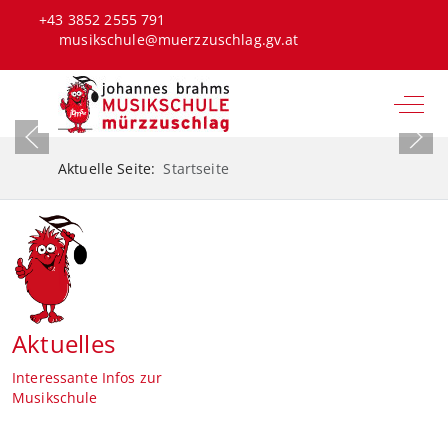
+43 3852 2555 791
musikschule@muerzzuschlag.gv.at
Off-C
Aktuelle Seite:
Startseite
Aktuelles
Interessante Infos zur
Musikschule