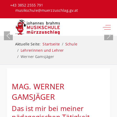
+43 3852 2555 791
musikschule@muerzzuschlag.gv.at
Off-C
Aktuelle Seite:
Startseite
Schule
Lehrerinnen und Lehrer
Werner Gamsjäger
MAG. WERNER
GAMSJÄGER
Das ist mir bei meiner