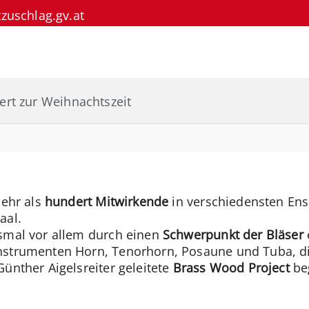
uschlag.gv.at
ert zur Weihnachtszeit
mehr als
hundert Mitwirkende
in verschiedensten Ens
aal.
esmal vor allem durch einen
Schwerpunkt der Bläser
Instrumenten Horn, Tenorhorn, Posaune und Tuba, d
ünther Aigelsreiter geleitete
Brass Wood Project
beg