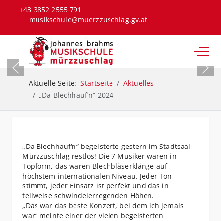
+43 3852 2555 791
musikschule@muerzzuschlag.gv.at
Off-C
Aktuelle Seite:
Startseite
Aktuelles
„Da Blechhauf‘n“ 2024
„Da Blechhauf‘n“ begeisterte gestern im Stadtsaal
Mürzzuschlag restlos! Die 7 Musiker waren in
Topform, das waren Blechbläserklänge auf
höchstem internationalen Niveau. Jeder Ton
stimmt, jeder Einsatz ist perfekt und das in
teilweise schwindelerregenden Höhen.
„Das war das beste Konzert, bei dem ich jemals
war“ meinte einer der vielen begeisterten